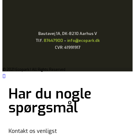
Bautavej 1A, DK-8210 Aarhus V
Tlf.
87447900
–
info@ecopark.dk
CVR: 41991917
© 2021 Ecopark | All Rights Reserved
Har du nogle
spørgsmål
Kontakt os venligst