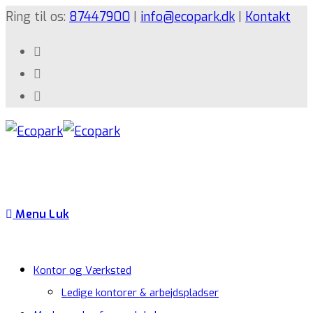
Ring til os:
87447900
|
info@ecopark.dk
|
Kontakt
Menu
Luk
Kontor og Værksted
Ledige kontorer & arbejdspladser