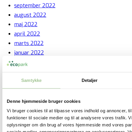
september 2022
august 2022
maj 2022
april 2022
marts 2022
januar 2022
december 2021
juli 2021
maj 2021
Samtykke
Detaljer
februar 2021
januar 2021
Denne hjemmeside bruger cookies
november 2020
Vi bruger cookies til at tilpasse vores indhold og annoncer, til
funktioner til sociale medier og til at analysere vores trafik. 
juni 2020
oplysninger om din brug af vores hjemmeside med vores part
marts 2020
sociale medier, annonceringspartnere og analysepartnere. V