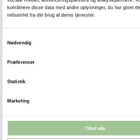
februar 2020
kombinere disse data med andre oplysninger, du har givet de
indsamlet fra din brug af deres tjenester.
december 2019
november 2019
september 2019
Samtykkevalg
Nødvendig
august 2019
juli 2019
Præferencer
juni 2019
marts 2019
Statistik
februar 2019
december 2018
Marketing
november 2018
oktober 2018
august 2018
Tillad alle
juni 2018