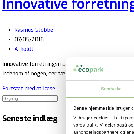
Innovative forretnin
Rasmus Stobbe
07/05/2018
Afholdt
Innovative forretningsmodeller i teori og praksis Nye
indenom af nogen, der tænker helt anderledes end di
Fortsæt med at læse
Samtykke
Denne hjemmeside bruger c
Seneste indlæg
Vi bruger cookies til at tilpas
vores trafik. Vi deler også 
annonceringspartnere og anal