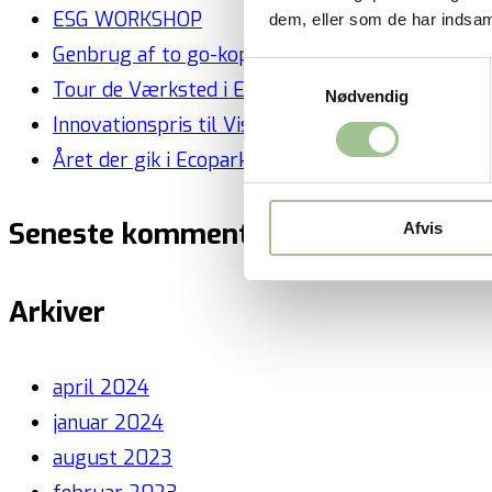
ESG WORKSHOP
dem, eller som de har indsaml
Genbrug af to go-kopper i Ecopark
Samtykkevalg
Tour de Værksted i Ecopark
Nødvendig
Innovationspris til VisBlue
Året der gik i Ecopark 2022
Seneste kommentarer
Afvis
Arkiver
april 2024
januar 2024
august 2023