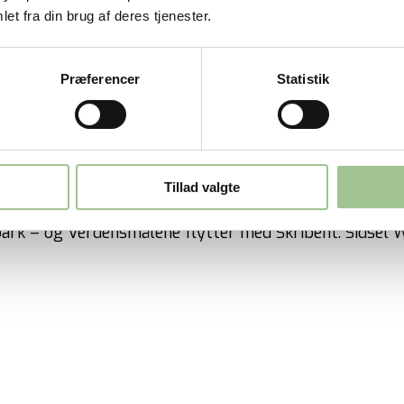
et fra din brug af deres tjenester.
ter med
Præferencer
Statistik
Tillad valgte
park – og Verdensmålene flytter med Skribent: Sidsel
…