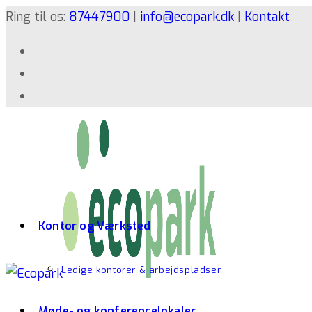
Ring til os:
87447900
|
info@ecopark.dk
|
Kontakt
Kontor og Værksted
Ledige kontorer & arbejdspladser
Møde- og konferencelokaler