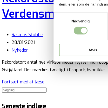
dem, eller som de har indsaml
Verdensmålene flyt
Samtykkevalg
Nødvendig
Rasmus Stobbe
28/01/2021
Nyheder
Afvis
Rekordstort antal nye virksomheder flytter ind i Eco
Østjylland. Det mærkes tydeligt i Ecopark, hvor ikke
Fortsæt med at læse
Seneste indlæg