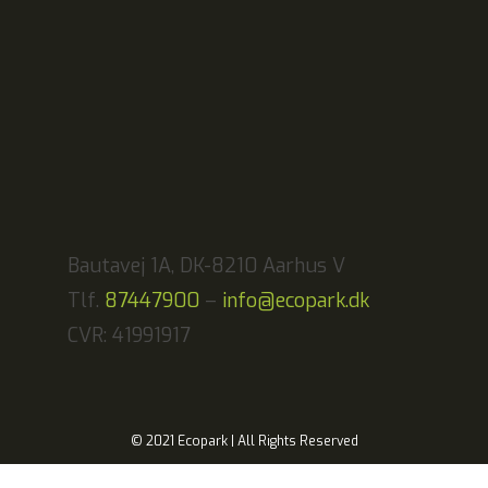
Bautavej 1A, DK-8210 Aarhus V
Tlf.
87447900
–
info@ecopark.dk
CVR: 41991917
© 2021 Ecopark | All Rights Reserved