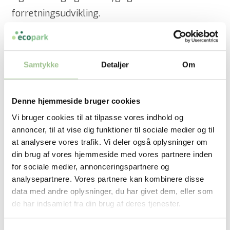
forretningsudvikling.
Der vil være oplæg og du vil selv få mulighed
for at afprøve idéerne om servicetransformation
Samtykke
Detaljer
Om
på workshop-delen.
Denne hjemmeside bruger cookies
Vi bruger cookies til at tilpasse vores indhold og
Program:
annoncer, til at vise dig funktioner til sociale medier og til
at analysere vores trafik. Vi deler også oplysninger om
7.30
– Registrering og morgenmad
din brug af vores hjemmeside med vores partnere inden
for sociale medier, annonceringspartnere og
7.40
– Velkomst og introduktion
analysepartnere. Vores partnere kan kombinere disse
data med andre oplysninger, du har givet dem, eller som
de har indsamlet fra din brug af deres tjenester.
7.45
– Hør hvordan Trackunit har transformeret
virksomheden fra at sælge produkter til at co-