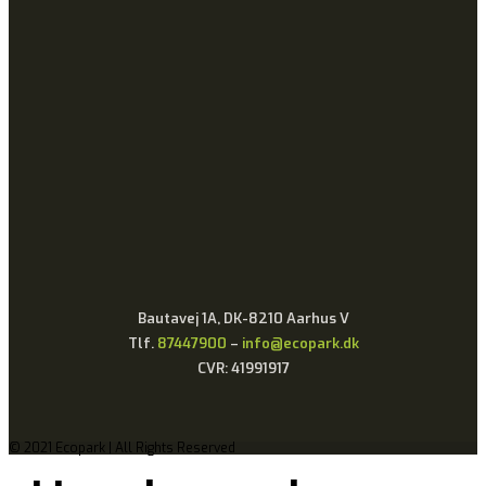
Bautavej 1A, DK-8210 Aarhus V
Tlf.
87447900
–
info@ecopark.dk
CVR: 41991917
© 2021 Ecopark | All Rights Reserved