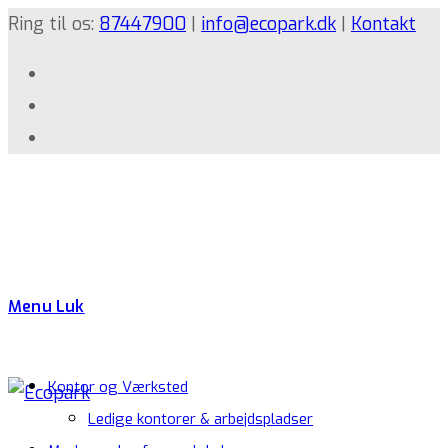
Ring til os:
87447900
|
info@ecopark.dk
|
Kontakt
Menu
Luk
Kontor og Værksted
Ledige kontorer & arbejdspladser