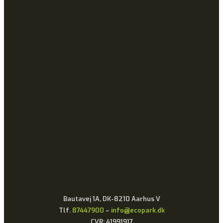
Bautavej 1A, DK-8210 Aarhus V
Tlf.
87447900
–
info@ecopark.dk
CVR: 41991917