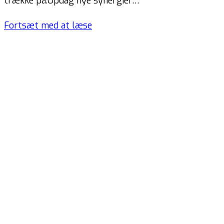
trække på.Opdag nye synergier…
Fortsæt med at læse