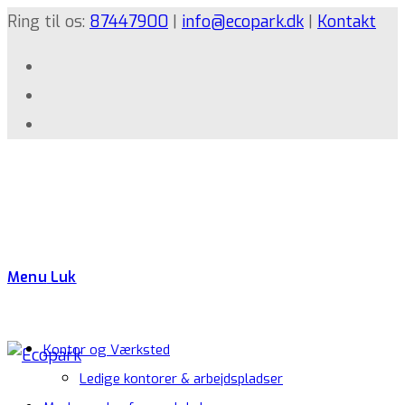
Ring til os:
87447900
|
info@ecopark.dk
|
Kontakt
Menu
Luk
Kontor og Værksted
Ledige kontorer & arbejdspladser