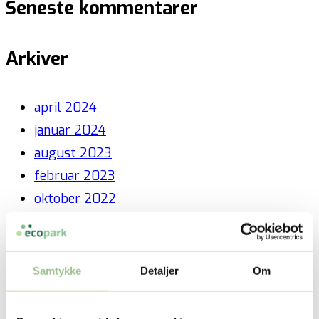
Seneste kommentarer
Arkiver
april 2024
januar 2024
august 2023
februar 2023
oktober 2022
september 2022
august 2022
maj 2022
Samtykke
Detaljer
Om
april 2022
marts 2022