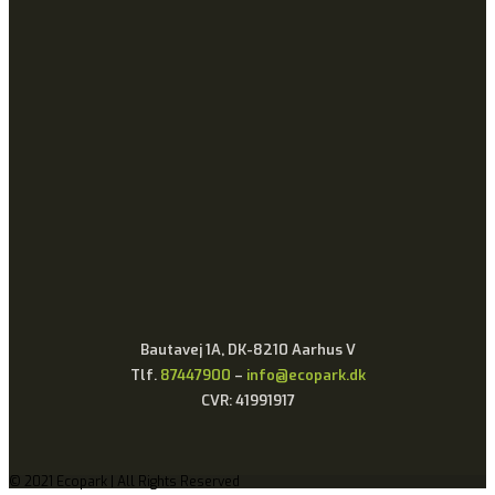
Bautavej 1A, DK-8210 Aarhus V
Tlf.
87447900
–
info@ecopark.dk
CVR: 41991917
© 2021 Ecopark | All Rights Reserved