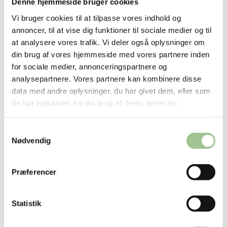
Denne hjemmeside bruger cookies
januar 2022
Vi bruger cookies til at tilpasse vores indhold og
december 2021
annoncer, til at vise dig funktioner til sociale medier og til
at analysere vores trafik. Vi deler også oplysninger om
juli 2021
din brug af vores hjemmeside med vores partnere inden
maj 2021
for sociale medier, annonceringspartnere og
februar 2021
analysepartnere. Vores partnere kan kombinere disse
data med andre oplysninger, du har givet dem, eller som
januar 2021
de har indsamlet fra din brug af deres tjenester.
november 2020
juni 2020
Samtykkevalg
marts 2020
Nødvendig
februar 2020
Præferencer
december 2019
november 2019
Statistik
september 2019
august 2019