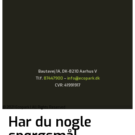
Bautavej 1A, DK-8210 Aarhus V
Tlf.
87447900
–
info@ecopark.dk
CVR: 41991917
© 2021 Ecopark | All Rights Reserved
Har du nogle