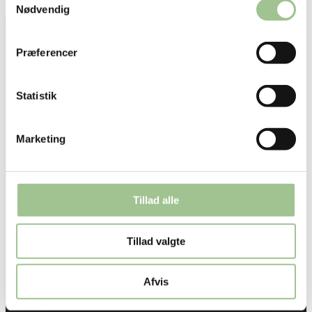
Nødvendig
Præferencer
Statistik
Marketing
Tillad alle
Tillad valgte
kontakt ecopark
Afvis
ECOPARK