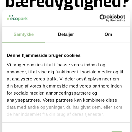
bæredygtighed?
Samtykke
Detaljer
Om
Seminaret afholdes af
Denne hjemmeside bruger cookies
samarbejdspartner Clavis
Vi bruger cookies til at tilpasse vores indhold og
Erhvervspsykologi
annoncer, til at vise dig funktioner til sociale medier og til
at analysere vores trafik. Vi deler også oplysninger om
din brug af vores hjemmeside med vores partnere inden
for sociale medier, annonceringspartnere og
analysepartnere. Vores partnere kan kombinere disse
data med andre oplysninger, du har givet dem, eller som
Download programmet her
de har indsamlet fra din brug af deres tjenester.
Samtykkevalg