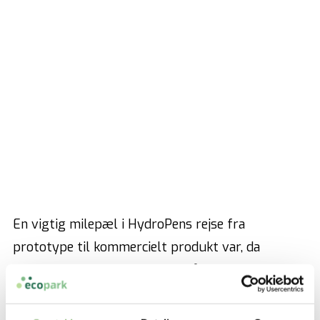
En vigtig milepæl i HydroPens rejse fra
prototype til kommercielt produkt var, da
HydroPen i sommer blev sat på den ultimative
prøve. Udstyret blev for første gang anvendt til
at slukke en pludseligt opstået containerbrand på