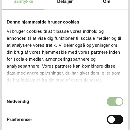
Samtykke
Detaljer
Om
åbent hav og sikrede hurtig slukning med minimal
skade og fare for skibets mandskab. ”
Det er noget
Denne hjemmeside bruger cookies
helt specielt at opleve ens produkt ”live in action”
Vi bruger cookies til at tilpasse vores indhold og
første gang med succes.”
fortæller Jesper. Det
annoncer, til at vise dig funktioner til sociale medier og til
var også denne episode, der var med til at sikre
at analysere vores trafik. Vi deler også oplysninger om
din brug af vores hjemmeside med vores partnere inden
den første store ordre på HydroPen.
for sociale medier, annonceringspartnere og
analysepartnere. Vores partnere kan kombinere disse
data med andre oplysninger, du har givet dem, eller som
de har indsamlet fra din brug af deres tjenester.
Samtykkevalg
Nødvendig
Præferencer