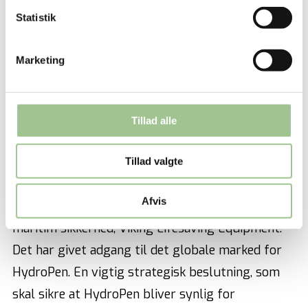
Statistik
Marketing
Tillad alle
Tillad valgte
Rosenby Engineering indgik sidste år samarbejde
Afvis
med den store kendte spiller på markedet for
maritim sikkerhed, Viking Lifesaving Equipment.
Det har givet adgang til det globale marked for
HydroPen. En vigtig strategisk beslutning, som
skal sikre at HydroPen bliver synlig for