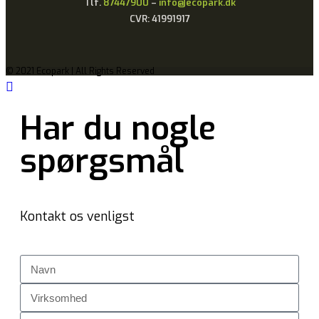
Tlf.
87447900
–
info@ecopark.dk
CVR: 41991917
© 2021 Ecopark | All Rights Reserved
Har du nogle
spørgsmål
Kontakt os venligst