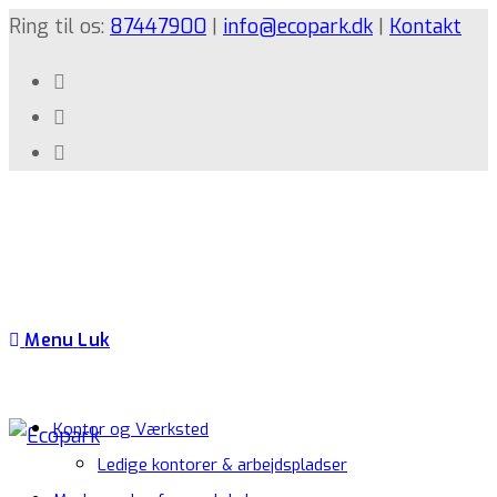
Ring til os:
87447900
|
info@ecopark.dk
|
Kontakt
Menu
Luk
Kontor og Værksted
Ledige kontorer & arbejdspladser