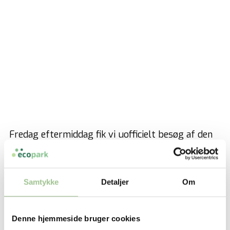
Fredag eftermiddag fik vi uofficielt besøg af den
indiske ambassadør i Danmark, Ajit Gupte. Jesper
Bach, direktør i Fonden Århus MiljøCenter, som
Samtykke
Detaljer
Om
ejer Ecopark, var med til at vise ham
‘s
DBHA
affaldssugeanlæg på havnen i Aarhus.
Ambassadøren mødtes desuden med to
Denne hjemmeside bruger cookies