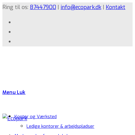
Ring til os:
87447900
|
info@ecopark.dk
|
Kontakt
Menu
Luk
Kontor og Værksted
Ledige kontorer & arbejdspladser