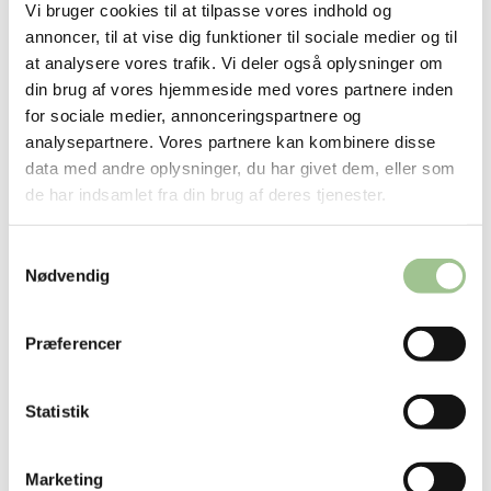
virksomheder i Ecopark:
VisBlue
, som udvikler
Vi bruger cookies til at tilpasse vores indhold og
annoncer, til at vise dig funktioner til sociale medier og til
miljøvenlige redox-flow batterier til lagring af
at analysere vores trafik. Vi deler også oplysninger om
grøn strøm fra solceller og vindmøller og
din brug af vores hjemmeside med vores partnere inden
eviShine
, som bl.a. udvikler software til
for sociale medier, annonceringspartnere og
analysepartnere. Vores partnere kan kombinere disse
overvågning af energiproduktionen i
data med andre oplysninger, du har givet dem, eller som
solcelleanlæg.
de har indsamlet fra din brug af deres tjenester.
Den indiske ambassadør har gode kontakter til
Samtykkevalg
indiske virksomheder, der efterspørger
Nødvendig
internationale samarbejdspartnere indenfor
cleantech-området og besøget havde netop til
Præferencer
formål at afklare eventuelle
samarbejdsmuligheder.
Statistik
Marketing
Facebook
LinkedIn
Email