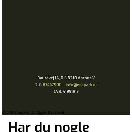
Bautavej 1A, DK-8210 Aarhus V
Tlf.
87447900
–
info@ecopark.dk
CVR: 41991917
© 2021 Ecopark | All Rights Reserved
Har du nogle